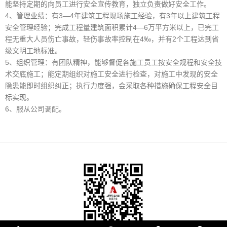
能坚持定期的向员工进行安全宣传教育，独立负责做好安全工作。
4、管理业绩：有3—4年建筑工程现场施工经验，有3年以上建筑工程
安全管理经验；完成工程量建筑面积累计4—6万平方米以上，已完工
程无重大人员伤亡事故，轻伤事故率控制在4‰，并有2个工程达到省
级文明工地标准。
5、组织管理：有团队精神，能够督促各施工员工按安全规程和安全技
术交底施工；能定期组织对施工安全进行检查，对施工中发现的安全
隐患能即时组织纠正；执行力度强，会采取各种措施确保工程安全目
标实现。
6、服从公司调配。