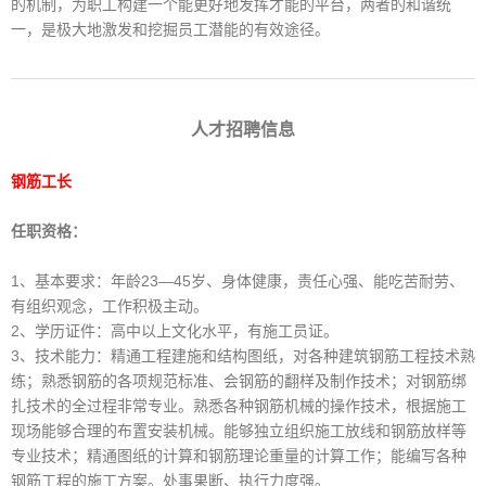
的机制，为职工构建一个能更好地发挥才能的平台，两者的和谐统
一，是极大地激发和挖掘员工潜能的有效途径。
人才招聘信息
钢筋工长
任职资格：
1、基本要求：年龄23—45岁、身体健康，责任心强、能吃苦耐劳、
有组织观念，工作积极主动。
2、学历证件：高中以上文化水平，有施工员证。
3、技术能力：精通工程建施和结构图纸，对各种建筑钢筋工程技术熟
练；熟悉钢筋的各项规范标准、会钢筋的翻样及制作技术；对钢筋绑
扎技术的全过程非常专业。熟悉各种钢筋机械的操作技术，根据施工
现场能够合理的布置安装机械。能够独立组织施工放线和钢筋放样等
专业技术；精通图纸的计算和钢筋理论重量的计算工作；能编写各种
钢筋工程的施工方案。处事果断、执行力度强。