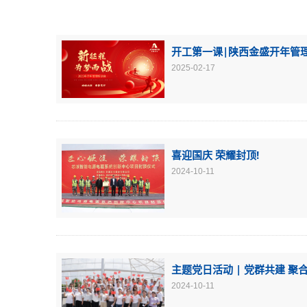
开工第一课|陕西金盛开年管
2025-02-17
喜迎国庆 荣耀封顶!
2024-10-11
主题党日活动 | 党群共建 聚
2024-10-11