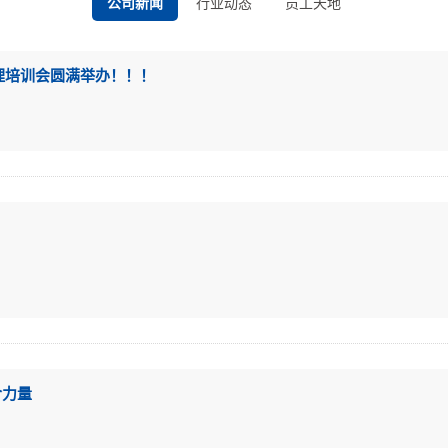
公司新闻
行业动态
员工天地
理培训会圆满举办！！！
合力量