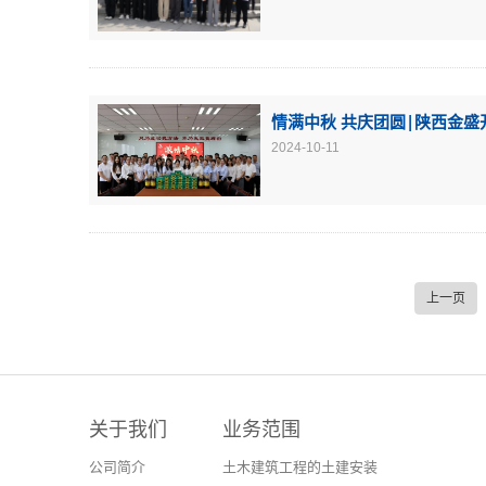
情满中秋 共庆团圆|陕西金
2024-10-11
上一页
关于我们
业务范围
公司简介
土木建筑工程的土建安装