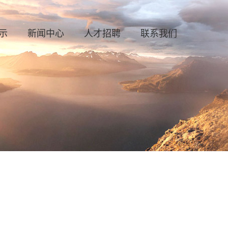
示
新闻中心
人才招聘
联系我们