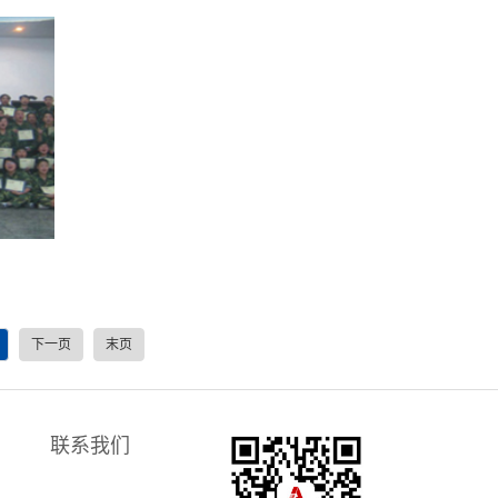
下一页
末页
联系我们